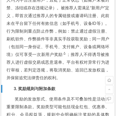
人均为平台注册用户，且处于正常状态（如账户未被封
禁、冻结或存在违规记录）。被推荐人需满足“新用户”定
义，即首次通过推荐人的专属链接或邀请码注册、此前
未在平台留下任何有效信息（如手机号、设备ID等）。
行为限制则重点防止作弊，例如：禁止通过虚假注册、
刷机软件、作弊插件等非真实手段获取奖励；同一用户
（包括同一身份证、手机号、支付账户、设备或网络环
境）仅可享受一次新
用户奖励
；推荐人不得诱导被推
荐人进行虚假交易或恶意退单。平台有权对异常行为进
行审核，若判定违规，将取消奖励、追回已发放权益，
并保留追究法律责任的权利。
3. 奖励规则与附加条款
奖励的发放形式、使用条件及不可叠加性是活动的
重要限制条款。奖励类型可能包括现金红包、优惠券、
积分、会员权益等，规则中会明确标注奖励的具体数