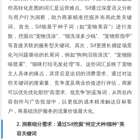
些高转化意图的词汇是运营难点。Sif通过深度语义分析
与用户行为洞察，助力商家精准挖掘并布局此类关键
词。首先，Sif能基于种子词（如“宠物美容”）进行发
散，挖掘出“宠物洗澡”、“猫洗澡多少钱”、“宠物剪指甲”
等直接关联的服务型关键词。其次，Sif更擅长捕捉场景
化与问题驱动的长尾词，例如“狗狗泪痕清洗”、“宠物除
味喷雾”、“猫咪打结毛发处理”等。这些词汇反映了宠物
主人具体的痛点，其背后是迫切的消费需求。通过对这
些关键词的搜索量、竞争度及商业价值进行评估，商家
可以优先优化那些“高需求、低竞争”的蓝海词，从而在内
容创作与广告投放中，以更低的成本精准触达目标客
户，将基础洗护服务的流量价值最大化。
2. 洞察细分需求：通过Sif挖掘“特定犬种/猫种”美
容关键词