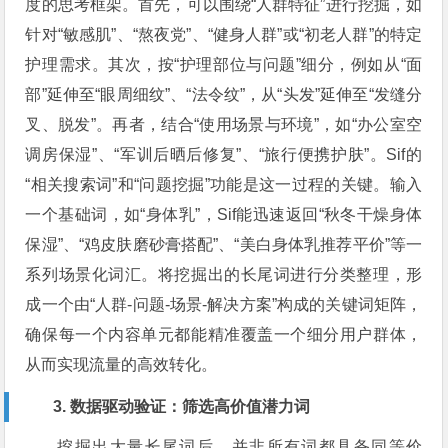
度的思考框架。首先，可以围绕“人群特征”进行挖掘，如
针对“敏感肌”、“熬夜党”、“健身人群”或“初老人群”的特定
护理需求。其次，按“护理部位与问题”细分，例如从“面
部”延伸至“眼周细纹”、“法令纹”，从“头发”延伸至“发缝分
叉、脱发”。再者，结合“使用场景与环境”，如“办公室空
调房保湿”、“军训后晒后修复”、“旅行便携护肤”。Sif的
“相关搜索词”和“问题挖掘”功能是这一过程的关键。输入
一个基础词，如“身体乳”，Sif能迅速返回“秋冬干燥身体
保湿”、“鸡皮肤磨砂膏搭配”、“美白身体乳推荐平价”等一
系列场景化词汇。将挖掘出的长尾词进行分类整理，形
成一个由“人群-问题-场景-解决方案”构成的关键词矩阵，
确保每一个内容单元都能精准覆盖一个细分用户群体，
从而实现流量的高效转化。
3. 数据驱动验证：筛选高价值潜力词
挖掘出大量长尾词后，并非所有词都具备同等价