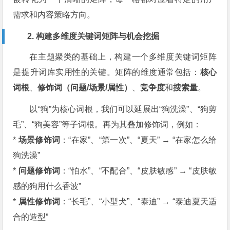
需求和内容策略方向。
2. 构建多维度关键词矩阵与机会挖掘
在主题聚类的基础上，构建一个多维度关键词矩阵
是提升词库实用性的关键。矩阵的维度通常包括：
核心
词根
、
修饰词（问题/场景/属性）
、
竞争度
和
搜索量
。
以“狗”为核心词根，我们可以延展出“狗洗澡”、“狗剪
毛”、“狗美容”等子词根。再为其叠加修饰词，例如：
*
场景修饰词
：“在家”、“第一次”、“夏天” → “在家怎么给
狗洗澡”
*
问题修饰词
：“怕水”、“不配合”、“皮肤敏感” → “皮肤敏
感的狗用什么香波”
*
属性修饰词
：“长毛”、“小型犬”、“泰迪” → “泰迪夏天适
合的造型”