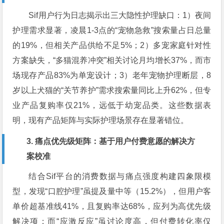
Sif用户行为日志揭示出三大隐性护理缺口：1）夜间
护理需求显著，凌晨1-3点的“宠物急救”搜索量占日总量
的19%，但相关产品供给不足5%；2）多宠家庭针对性
方案缺失，“多猫混养冲突”相关讨论月均增长37%，而市
场现存产品83%为单宠设计；3）老年宠物护理断层，8
岁以上犬猫的“关节养护”需求搜索量同比上升62%，但专
业产品复购率仅21%，远低于幼宠品类。这些数据表
明，现有产品矩阵与实际护理场景存在显著错位。
3. 痛点优先级矩阵：基于用户付费意愿的解决方
案校准
结合Sif平台的消费数据与痛点强度构建四象限模
型，发现“口腔护理”虽提及量中等（15.2%），但用户客
单价超基准线41%，且复购率达68%，应列为高优先级
解决项；而“应激反应”虽讨论度高，但付费转化率仅