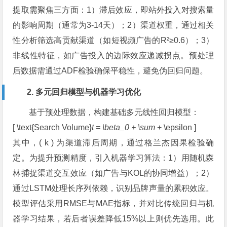
提取需聚焦三方面：1）滞后效应，即站外投入对搜索量
的影响周期（通常为3-14天）；2）渠道权重，通过相关
性分析筛选高贡献渠道（如短视频广告的R²≥0.6）；3）
非线性特征，如广告投入的边际效应递减拐点。预处理
后数据需通过ADF检验确保平稳性，避免伪回归问题。
2. 多元回归模型与机器学习优化
基于预处理数据，构建基础多元线性回归模型：
[ \text{Search Volume}
t = \beta_0 + \sum
+ \epsilon ]
其中，( k ) 为渠道滞后周期，通过格兰杰因果检验确
定。为提升预测精度，引入机器学习算法：1）用随机森
林捕捉渠道交互效应（如广告与KOL的协同增益）；2）
通过LSTM处理长序列依赖，识别品牌声量的累积效应。
模型评估采用RMSE与MAE指标，并对比传统回归与机
器学习结果，若后者误差降低15%以上则优先选用。此