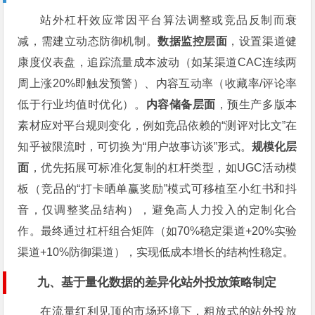
站外杠杆效应常因平台算法调整或竞品反制而衰
减，需建立动态防御机制。
数据监控层面
，设置渠道健
康度仪表盘，追踪流量成本波动（如某渠道CAC连续两
周上涨20%即触发预警）、内容互动率（收藏率/评论率
低于行业均值时优化）。
内容储备层面
，预生产多版本
素材应对平台规则变化，例如竞品依赖的“测评对比文”在
知乎被限流时，可切换为“用户故事访谈”形式。
规模化层
面
，优先拓展可标准化复制的杠杆类型，如UGC活动模
板（竞品的“打卡晒单赢奖励”模式可移植至小红书和抖
音，仅调整奖品结构），避免高人力投入的定制化合
作。最终通过杠杆组合矩阵（如70%稳定渠道+20%实验
渠道+10%防御渠道），实现低成本增长的结构性稳定。
九、基于量化数据的差异化站外投放策略制定
在流量红利见顶的市场环境下，粗放式的站外投放