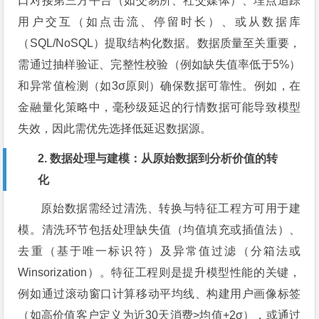
口对接第三方平台（如交易所、社交媒体）、埋点追踪
用户交互（如点击流、停留时长）、或从数据库
（SQL/NoSQL）提取结构化数据。数据质量至关重要，
需通过抽样验证、完整性校验（例如缺失值率低于5%）
和异常值检测（如3σ原则）确保数据可靠性。例如，在
金融量化策略中，毫秒级延迟的行情数据可能导致模型
失效，因此需优先选择低延迟数据源。
2. 数据处理与建模：从原始数据到分析价值的转
化
原始数据需经过清洗、转换与特征工程方可用于建
模。清洗环节包括处理缺失值（均值填充或插值法）、
去重（基于唯一标识符）及异常值过滤（分箱法或
Winsorization）。特征工程则是提升模型性能的关键，
例如通过滚动窗口计算移动平均线、构建用户画像标签
（如高价值客户定义为近30天消费>均值+2σ），或通过