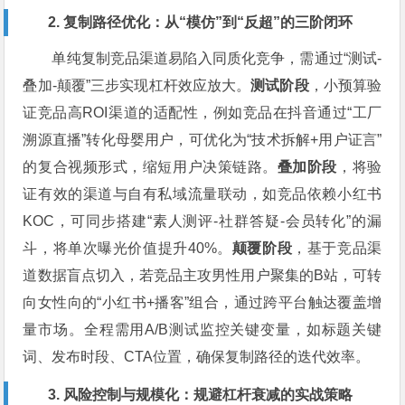
2. 复制路径优化：从“模仿”到“反超”的三阶闭环
单纯复制竞品渠道易陷入同质化竞争，需通过“测试-
叠加-颠覆”三步实现杠杆效应放大。
测试阶段
，小预算验
证竞品高ROI渠道的适配性，例如竞品在抖音通过“工厂
溯源直播”转化母婴用户，可优化为“技术拆解+用户证言”
的复合视频形式，缩短用户决策链路。
叠加阶段
，将验
证有效的渠道与自有私域流量联动，如竞品依赖小红书
KOC，可同步搭建“素人测评-社群答疑-会员转化”的漏
斗，将单次曝光价值提升40%。
颠覆阶段
，基于竞品渠
道数据盲点切入，若竞品主攻男性用户聚集的B站，可转
向女性向的“小红书+播客”组合，通过跨平台触达覆盖增
量市场。全程需用A/B测试监控关键变量，如标题关键
词、发布时段、CTA位置，确保复制路径的迭代效率。
3. 风险控制与规模化：规避杠杆衰减的实战策略