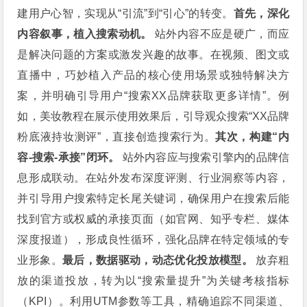
建用户心智，实现从“引流”到“引心”的转变。
首先，深化
内容叙事，植入搜索动机。
站外内容不应是硬广，而应
是解决问题的方案或激发兴趣的故事。在视频、图文或
直播中，巧妙植入产品的核心使用场景或独特解决方
案，并明确引导用户“搜索XX品牌获取更多详情”。例
如，美妆教程在展示使用效果后，引导观众搜索“XX品牌
粉底液持妆测评”，直接创造搜索行为。
其次，构建“内
容-搜索-承接”闭环。
站外内容应与搜索引擎内的品牌信
息形成联动。在站外发布深度评测、行业洞察等内容，
并引导用户搜索特定长尾关键词，确保用户在搜索后能
找到官方或权威的承接页面（如官网、知乎专栏、媒体
深度报道），形成良性循环，强化品牌在特定领域的专
业形象。
最后，数据驱动，动态优化投放模型。
放弃粗
放的渠道投放，转为以“搜索量提升”为关键考核指标
（KPI）。利用UTM参数等工具，精确追踪不同渠道、