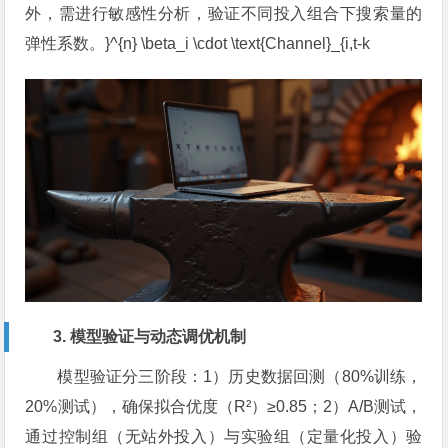
外，需进行敏感性分析，验证不同投入组合下搜索量的
弹性系数。}^{n} \beta_i \cdot \text{Channel}_{i,t-k
3. 模型验证与动态调优机制
模型验证分三阶段：1）历史数据回测（80%训练，
20%测试），确保拟合优度（R²）≥0.85；2）A/B测试，
通过控制组（无站外投入）与实验组（定量化投入）验