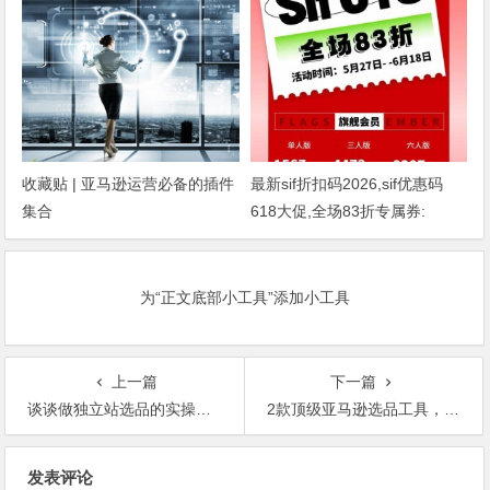
收藏贴 | 亚马逊运营必备的插件
最新sif折扣码2026,sif优惠码
集合
618大促,全场83折专属券:
dmj88
为“正文底部小工具”添加小工具
上一篇
下一篇
谈谈做独立站选品的实操干货
2款顶级亚马逊选品工具，千万不要错过了！
文
发表评论
章