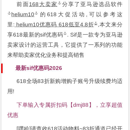
前面
168大卖家
分享了
亚马逊选品软件
helium10
的618大促活动,可以参考这
里:
helium10优惠码 618低至4.8折
,本文来分
享618最新的
sif优惠码
. Sif是一款专为亚马逊
卖家设计的运营工具，它提供了一系列的功能
来帮助卖家优化业务和提高销售
最新sif优惠码2026
618全场83折新购增购子账号升级续费均适
用!
下单输入专属折扣码【dmj88】，立享超值
优惠
[嘿哈]请查收618活动物料~83折通道已经开