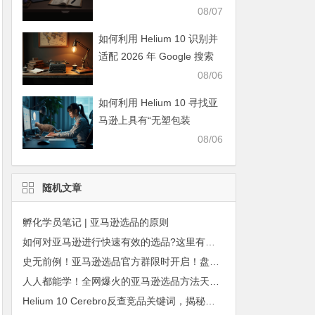
计”专利的产品？
08/07
如何利用 Helium 10 识别并
适配 2026 年 Google 搜索
中的“沉浸式路径”长尾关键
08/06
词布局？
如何利用 Helium 10 寻找亚
马逊上具有“无塑包装
（Plastic-free）”认证卖点的
08/06
潜力利基？
随机文章
孵化学员笔记 | 亚马逊选品的原则
如何对亚马逊进行快速有效的选品?这里有七大步骤！
史无前例！亚马逊选品官方群限时开启！盘点爆品等你来！
人人都能学！全网爆火的亚马逊选品方法天花板来了！
Helium 10 Cerebro反查竞品关键词，揭秘对手流量来源