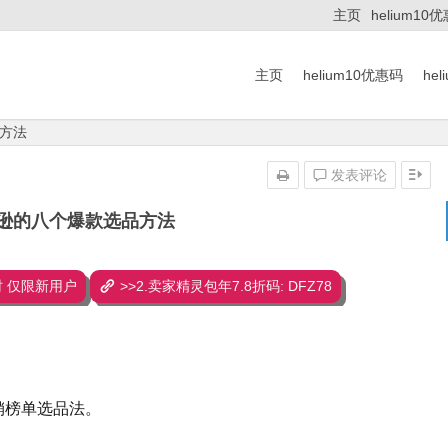
主页
helium10
主页
helium10优惠码
he
方法
发表评论
逊的八个爆款选品方法
 限时 仅限新用户
>>2.卖家精灵包年7.8折码: DFZ78
销榜单选品法。