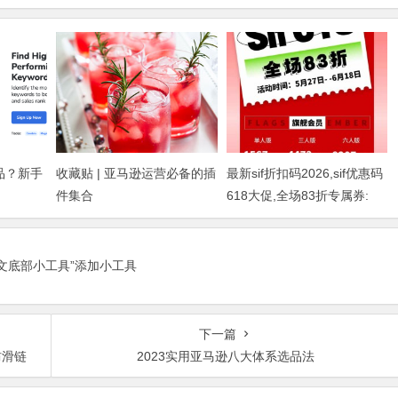
选品？新手
收藏贴 | 亚马逊运营必备的插
最新sif折扣码2026,sif优惠码
件集合
618大促,全场83折专属券:
dmj88
正文底部小工具”添加小工具
下一篇
防滑链
2023实用亚马逊八大体系选品法