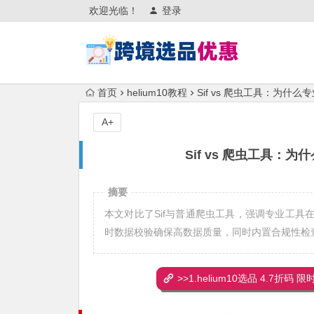
欢迎光临！
登录
首页
helium10教程
Sif vs 爬虫工具：为
A+
Sif vs 爬虫工具
摘要
本文对比了Sif与普通爬虫工具，强调专业工具
时数据校验确保高数据质量，同时内置合规性检
>>1.helium10选品 4.7折码