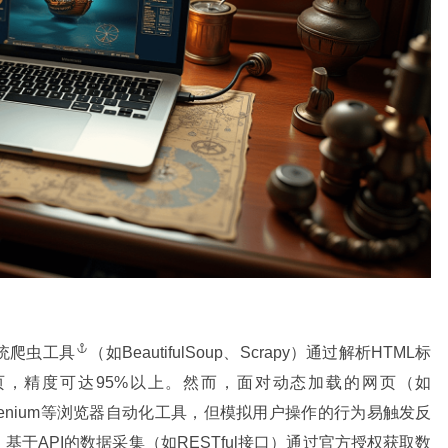
统
爬虫工具
（如BeautifulSoup、Scrapy）通过解析HTML标
，精度可达95%以上。然而，面对动态加载的网页（如
Selenium等浏览器自动化工具，但模拟用户操作的行为易触发
反
于API的数据采集（如RESTful接口）通过官方授权获取数