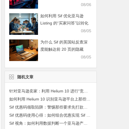
（Convertible）”卖点的家
08/06
具？
如何利用 Sif 优化亚马逊
Listing 的“买家问答”以转化
沉睡流量
08/05
为什么 Sif 的英国站反查深
度能触达前 20 页的隐藏
词？
08/05
随机文章
针对亚马逊卖家：利用 Helium 10 进行“竞品品牌搜索量”与站内关联位流量的非线性相关性模型
如何利用 Helium 10 识别亚马逊平台上那些“依赖低价耗材盈利”但“前端单机巨亏”的模式？
Sif 优惠码领取陷阱：警惕那些要求先打款的虚假折扣网站
Sif 优惠码使用心得：如何组合优惠实现 Sif 的免费使用
Sif 视角：如何利用数据判断一个亚马逊产品是否具有“爆款基因”