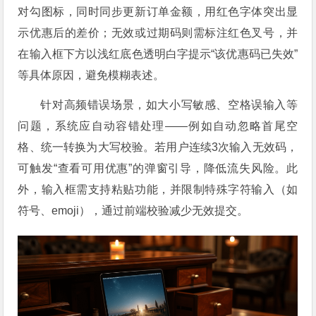
对勾图标，同时同步更新订单金额，用红色字体突出显
示优惠后的差价；无效或过期码则需标注红色叉号，并
在输入框下方以浅红底色透明白字提示“该优惠码已失效”
等具体原因，避免模糊表述。
针对高频错误场景，如大小写敏感、空格误输入等
问题，系统应自动容错处理——例如自动忽略首尾空
格、统一转换为大写校验。若用户连续3次输入无效码，
可触发“查看可用优惠”的弹窗引导，降低流失风险。此
外，输入框需支持粘贴功能，并限制特殊字符输入（如
符号、emoji），通过前端校验减少无效提交。