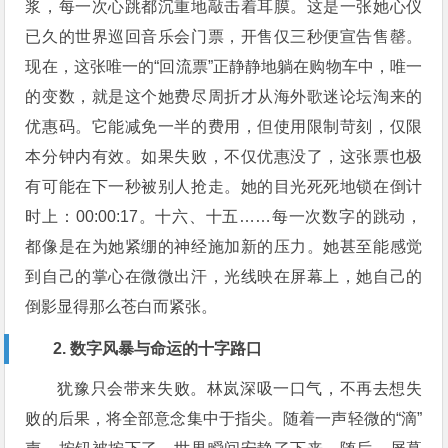
浆，每一次心跳都沉重地敲击着耳膜。这是一张她心仪
已久的世界巡回音乐会门票，开售仅三秒便宣告售罄。
现在，这张唯一的“回流票”正静静地躺在购物车中，唯一
的变数，就是这个她费尽周折才从海外歌迷论坛淘来的
优惠码。它能减免一半的费用，但使用限制苛刻，仅限
本分钟内有效。如果失败，不仅优惠没了，这张票也极
有可能在下一秒被别人抢走。她的目光死死地锁在倒计
时上：00:00:17。十六、十五……每一次数字的跳动，
都像是在为她紧绷的神经施加新的压力。她甚至能感觉
到自己的掌心在微微出汗，光线映在屏幕上，她自己的
倒影显得那么苍白而紧张。
2. 数字风暴与命运的十字路口
犹豫只会带来失败。林岚深吸一口气，不再去想失
败的后果，将全部意念集中于指尖。随着一声轻微的“滴”