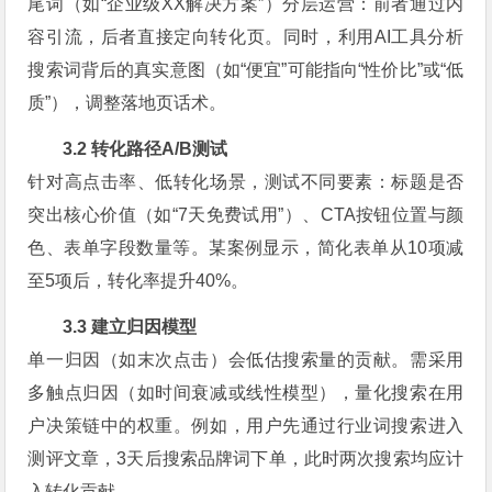
尾词（如“企业级XX解决方案”）分层运营：前者通过内
容引流，后者直接定向转化页。同时，利用AI工具分析
搜索词背后的真实意图（如“便宜”可能指向“性价比”或“低
质”），调整落地页话术。
3.2 转化路径A/B测试
针对高点击率、低转化场景，测试不同要素：标题是否
突出核心价值（如“7天免费试用”）、CTA按钮位置与颜
色、表单字段数量等。某案例显示，简化表单从10项减
至5项后，转化率提升40%。
3.3 建立归因模型
单一归因（如末次点击）会低估搜索量的贡献。需采用
多触点归因（如时间衰减或线性模型），量化搜索在用
户决策链中的权重。例如，用户先通过行业词搜索进入
测评文章，3天后搜索品牌词下单，此时两次搜索均应计
入转化贡献。