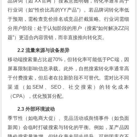
品牌词（如“XX官网”）搜索意图明确，转化率通常高于
行业词（如“性价比高的YY产品”）。若品牌词转化率低
于预期，需检查竞价排名或竞品拦截策略。行业词需细
分用户阶段：处于认知阶段的用户（搜索“如何解决ZZ问
题”）更适合内容营销，而非直接推向转化页。
2.2 流量来源与设备差异
移动端搜索量占比超70%，但转化率可能低于PC端，因
屏幕限制影响信息承载。此外，自然搜索转化率通常高
于付费搜索，但后者在拉新阶段不可替代。需对比不同
渠道（如SEM、SEO、社交搜索）的转化成本
（CPA），优化预算分配。
2.3 外部环境波动
季节性（如电商大促）、竞品活动或舆情事件（如负面
新闻）会临时打破搜索与转化的平衡。例如，某产品因
降价搜索量激增，但转化率未同步提升，可能因库存不