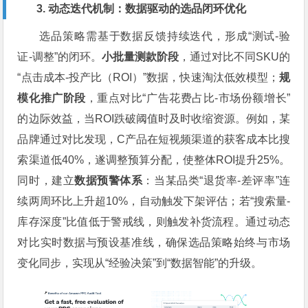
3. 动态迭代机制：数据驱动的选品闭环优化
选品策略需基于数据反馈持续迭代，形成“测试-验
证-调整”的闭环。
小批量测款阶段
，通过对比不同SKU的
“点击成本-投产比（ROI）”数据，快速淘汰低效模型；
规
模化推广阶段
，重点对比“广告花费占比-市场份额增长”
的边际效益，当ROI跌破阈值时及时收缩资源。例如，某
品牌通过对比发现，C产品在短视频渠道的获客成本比搜
索渠道低40%，遂调整预算分配，使整体ROI提升25%。
同时，建立
数据预警体系
：当某品类“退货率-差评率”连
续两周环比上升超10%，自动触发下架评估；若“搜索量-
库存深度”比值低于警戒线，则触发补货流程。通过动态
对比实时数据与预设基准线，确保选品策略始终与市场
变化同步，实现从“经验决策”到“数据智能”的升级。