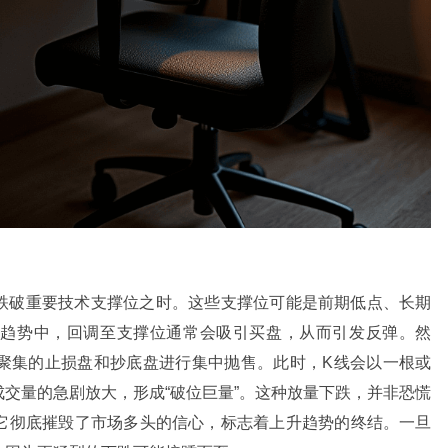
跌破重要技术支撑位之时。这些支撑位可能是前期低点、长期
涨趋势中，回调至支撑位通常会吸引买盘，从而引发反弹。然
聚集的止损盘和抄底盘进行集中抛售。此时，K线会以一根或
交量的急剧放大，形成“破位巨量”。这种放量下跌，并非恐慌
它彻底摧毁了市场多头的信心，标志着上升趋势的终结。一旦