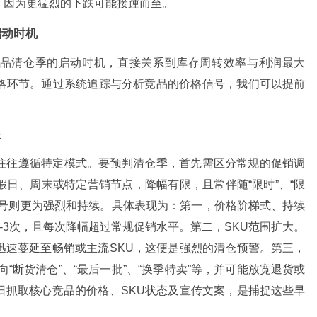
，因为更猛烈的下跌可能接踵而至。
启动时机
品清仓季的启动时机，直接关系到库存周转效率与利润最大
略环节。通过系统追踪与分析竞品的价格信号，我们可以提前
象
往往遵循特定模式。要预判清仓季，首先需区分常规的促销调
日、周末或特定营销节点，降幅有限，且常伴随“限时”、“限
信号则更为强烈和持续。具体表现为：第一，价格阶梯式、持续
-3次，且每次降幅超过常规促销水平。第二，SKU范围扩大。
迅速蔓延至畅销或主流SKU，这便是强烈的清仓预警。第三，
向“断货清仓”、“最后一批”、“换季特卖”等，并可能放宽退货或
日抓取核心竞品的价格、SKU状态及宣传文案，是捕捉这些早