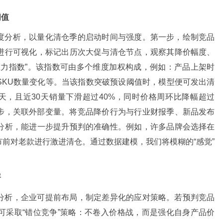
阈值
度分析，以量化清仓季的启动时间与强度。第一步，绘制竞品
进行可视化，标记出历次大促与清仓节点，观察其降价幅度、
压力指数”。该指数可由多个维度加权构成，例如：产品上架时
SKU数量变化等。当该指数突破预设阈值时，模型便可发出清
天，且近30天销量下滑超过40%，同时价格周环比降幅超过
三步，关联外部变量。将竞品降价行为与行业财报季、新品发布
分析，能进一步提升预判的准确性。例如，许多品牌会选择在
前对老款进行激进清仓。通过数据建模，我们将模糊的“感觉”
署
分析，企业可提前布局，制定差异化的应对策略。若预判竞品
可采取“错位竞争”策略：不卷入价格战，而是强化自身产品价