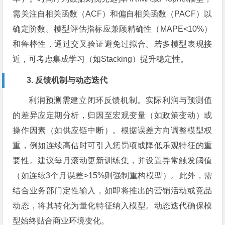
需关注自相关函数（ACF）和偏自相关函数（PACF）以
确定阶数。模型评估指标应兼顾精确性（MAPE<10%）
和鲁棒性，通过交叉验证避免过拟合。若多模型表现接
近，可考虑集成学习（如Stacking）提升稳定性。
3. 反馈机制与动态迭代
利润预测需建立闭环反馈机制。实际利润与预测值
的差异应定期分析，归因至宏观变量（如政策变动）或
操作因素（如供应链中断）。根据误差方向调整模型权
重，例如连续高估时可引入惩罚项或降低乐观特征的重
要性。建议每月滚动更新训练集，并设置异常触发阈值
（如连续3个月误差>15%则强制重构模型）。此外，需
结合业务部门定性输入，如即将推出的营销活动或竞品
动态，将其转化为量化特征纳入模型。动态迭代确保模
型始终贴合商业环境变化。