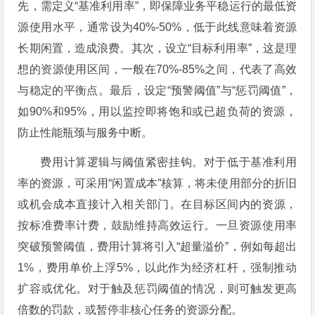
先，需定义“基准利用率”，即保障业务平稳运行的最低资
源使用水平，通常设为40%-50%，低于此线意味着资源
长期闲置，造成浪费。其次，设立“目标利用率”，这是理
想的资源使用区间，一般在70%-85%之间，代表了高效
与稳定的平衡点。最后，设定“预警阈值”与“惩罚阈值”，
如90%和95%，用以监控即将饱和或已超负荷的资源，
防止性能瓶颈与服务中断。
费用计算逻辑与阈值紧密挂钩。对于低于基准利用
率的资源，可采用“闲置成本”核算，将未使用部分的折旧
或机会成本直接计入相关部门。在目标区间内的资源，
按标准费率计费，鼓励维持高效运行。一旦资源使用率
突破预警阈值，费用计算将引入“超量溢价”，例如每超出
1%，费用单价上浮5%，以此作为经济杠杆，强制推动
扩容或优化。对于触及惩罚阈值的情况，则可触发更高
倍数的罚款，或暂停非核心任务的资源分配。