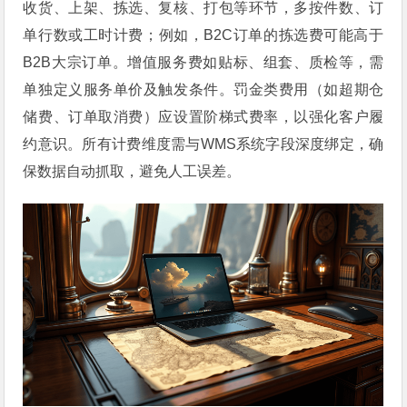
收货、上架、拣选、复核、打包等环节，多按件数、订
单行数或工时计费；例如，B2C订单的拣选费可能高于
B2B大宗订单。增值服务费如贴标、组套、质检等，需
单独定义服务单价及触发条件。罚金类费用（如超期仓
储费、订单取消费）应设置阶梯式费率，以强化客户履
约意识。所有计费维度需与WMS系统字段深度绑定，确
保数据自动抓取，避免人工误差。