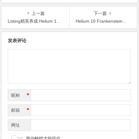
上一篇
下一篇
Listing精英养成:Helium 10 Scribbles 助您打造亚马逊高转化率产品文案
Helium 10 Frankenstein与亚马逊冗余关键词清理实战
文
发表评论
章
导
航
*
昵称
*
邮箱
网址
滑动解锁才能提交