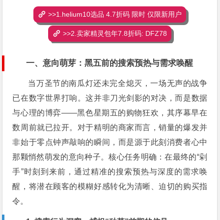
>>1.helium10选品 4.7折码 限时 仅限新用户
>>2.卖家精灵包年7.8折码: DFZ78
一、意向萌芽：黑五前的搜索预热与需求唤醒
当万圣节的南瓜灯还未完全熄灭，一场无声的战争
已在数字世界打响。这并非刀光剑影的对决，而是数据
与心理的博弈——黑色星期五的购物狂欢，其序幕早在
数周前就已拉开。对于精明的商家而言，销量的爆发并
非始于零点钟声敲响的瞬间，而是源于此刻消费者心中
那颗悄然萌发的意向种子。核心任务明确：在最终的“剁
手”时刻到来前，通过精准的搜索预热与深度的需求唤
醒，将潜在顾客的模糊好感转化为清晰、迫切的购买指
令。