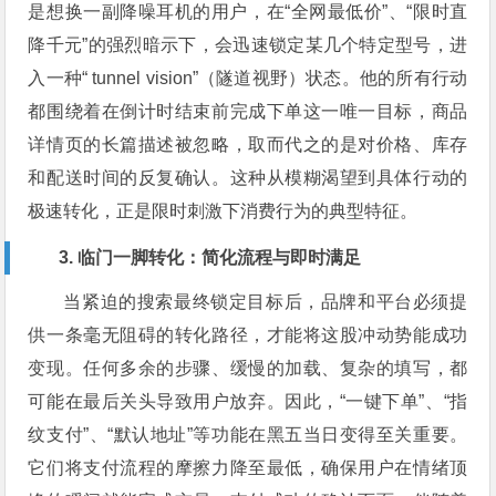
是想换一副降噪耳机的用户，在“全网最低价”、“限时直
降千元”的强烈暗示下，会迅速锁定某几个特定型号，进
入一种“ tunnel vision”（隧道视野）状态。他的所有行动
都围绕着在倒计时结束前完成下单这一唯一目标，商品
详情页的长篇描述被忽略，取而代之的是对价格、库存
和配送时间的反复确认。这种从模糊渴望到具体行动的
极速转化，正是限时刺激下消费行为的典型特征。
3. 临门一脚转化：简化流程与即时满足
当紧迫的搜索最终锁定目标后，品牌和平台必须提
供一条毫无阻碍的转化路径，才能将这股冲动势能成功
变现。任何多余的步骤、缓慢的加载、复杂的填写，都
可能在最后关头导致用户放弃。因此，“一键下单”、“指
纹支付”、“默认地址”等功能在黑五当日变得至关重要。
它们将支付流程的摩擦力降至最低，确保用户在情绪顶