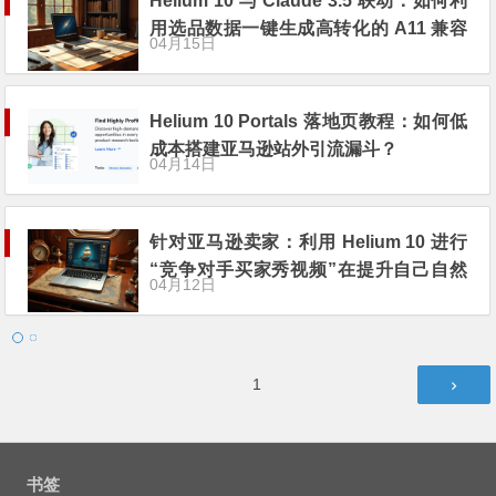
Helium 10 与 Claude 3.5 联动：如何利
用选品数据一键生成高转化的 A11 兼容
04月15日
Listing？
Helium 10 Portals 落地页教程：如何低
成本搭建亚马逊站外引流漏斗？
04月14日
针对亚马逊卖家：利用 Helium 10 进行
“竞争对手买家秀视频”在提升自己自然
04月12日
权重中的反向应用
文
第
1
章
页
导
航
书签